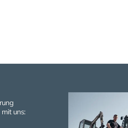
hrung
mit uns: