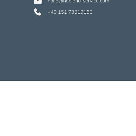
hallo@hoblaho-service.com
+49 151 73019160